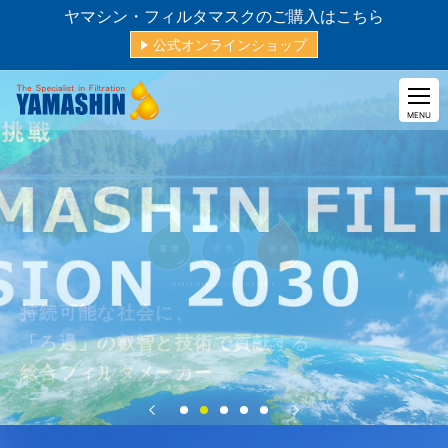
ヤマシン・フィルタマスクのご購入はこちら
公式オンラインショップ
CLOSE
MENU
持続可能な社会に、
「ろ過」の叡智と技術で貢献する
総合フィルタメーカー