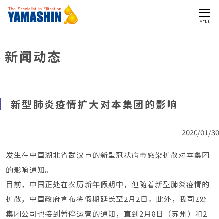
CLOSE
MENU
新闻动态
新型肺炎疫情扩大对本集团的影响
2020/01/30
发生在中国湖北省武汉市的新型冠状病毒感染扩散对本集团
的影响通知。
目前，中国正处在农历新年假期中，但随着新型肺炎疫情的
扩散，中国政府宣布将假期延长至2月2日。此外，我司2处
集团公司也接到暂停运营的通知，直到2月8日（苏州）和2