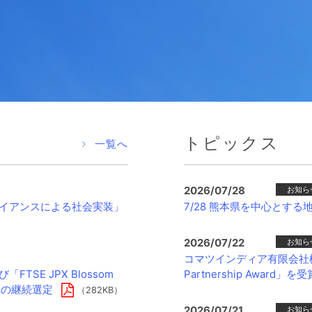
報
トピックス
一覧へ
2026/07/28
お知ら
ライアンスによる社会実装」
7/28 熊本県を中心とす
2026/07/22
お知ら
コマツインディア有限会社様より「H
よび「FTSE JPX Blossom
Partnership Award」を受
銘柄への継続選定
（282KB）
2026/07/21
お知ら