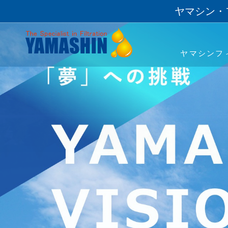
ヤマシン・
ヤマシンフ
事業・製品
技術・開発
サステナビリティ
投資家情報
企業情報
採用情報
事業領域
「ろ材」の自社開発
トップメッセージ
経営方針
ごあいさつ
社長メッセージ
建機用フィルタ
ESG経営・マテリアリ
業績・財務
理念
職種紹介
ナノ技術「YAMASHIN N
環境への対応
よくあるご質問
財務報告に係る内部統制基本方針
女性活躍宣言
ICT/IoT
電子公告
コーポレ