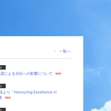
一覧へ
せ
る地震による当社への影響について
せ
onouring Excellence in
賞
せ