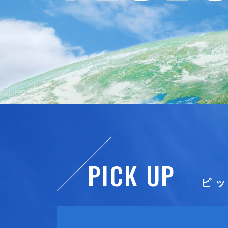
持続可能な社会に
「ろ過」の叡智と
総合フィルタメー
PICK UP
ピ