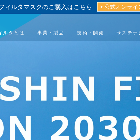
フィルタマスクのご購入はこちら
公式オンライ
ィルタとは
事業・製品
技術・開発
サステナ
ティ
ano Filter™」
エアフィルタ
IRライブラリー
基本情報
先輩紹介
環境（E）
医療用レベルのマスク開発
ヘルスケア
株式情報
役員一覧
新卒採用
社会（S）
IRカレンダー
組織図
キャリア採用
活躍する
ガバナン
ートカラー
免責事項
グローバルネットワーク
IR等に関するお問い合わせ