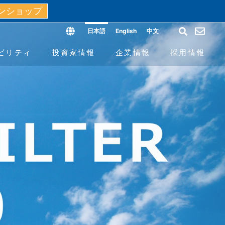
ンショップ
日本語
English
中文
ビリティ
投資家情報
企業情報
採用情報
フィールド
ス（G）
個人投資家の皆様へ
沿革と歴史
よくあるご質問
開発拠点と人材
報告書