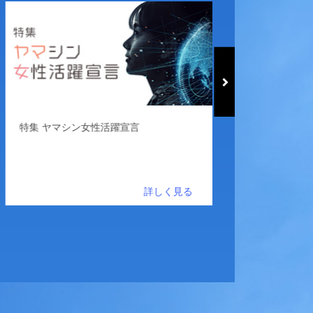
特集 ヤマシン女性活躍宣言
当社の紹介動画を