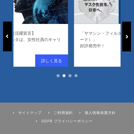
「ヤマシン・フィルタマスク Zexeed（ゼクシ
ャリ
ード）」
「
好評発売中！
サイトマップ
ご利用規約
個人情報保護方針
GDPR プライバシーポリシー