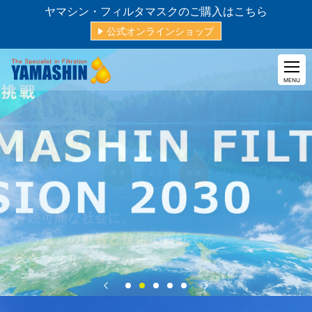
ヤマシン・フィルタマスクのご購入はこちら
公式オンラインショップ
CLOSE
MENU
持続可能な社会に、
「ろ過」の叡智と技術で貢献する
総合フィルタメーカー