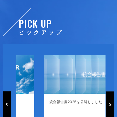
PICK UP
ピックアップ
統合報告書2025を公開しました
T
モ
よ