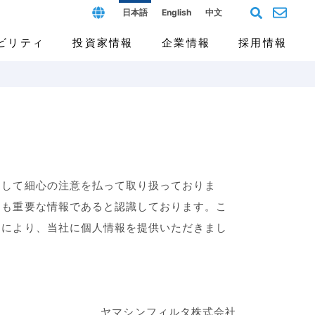
日本語
English
中文
ビリティ
投資家情報
企業情報
採用情報
フィールド
ス（G）
個人投資家の皆様へ
沿革と歴史
よくあるご質問
開発拠点と人材
報告書
まして細心の注意を払って取り扱っておりま
ても重要な情報であると認識しております。こ
とにより、当社に個人情報を提供いただきまし
ヤマシンフィルタ株式会社