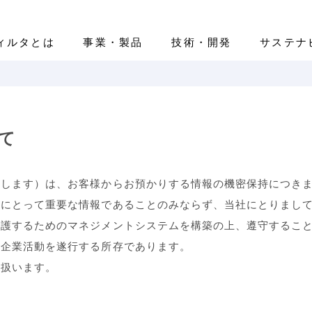
ィルタとは
事業・製品
技術・開発
サステナ
ティ
ano Filter™」
エアフィルタ
IRライブラリー
基本情報
先輩紹介
環境（E）
医療用レベルのマスク開発
ヘルスケア
株式情報
役員一覧
新卒採用
社会（S）
IRカレンダー
組織図
キャリア採用
活躍する
ガバナン
て
ートカラー
免責事項
グローバルネットワーク
IR等に関するお問い合わせ
略します）は、お客様からお預かりする情報の機密保持につき
様にとって重要な情報であることのみならず、当社にとりまし
保護するためのマネジメントシステムを構築の上、遵守するこ
い企業活動を遂行する所存であります。
取扱います。