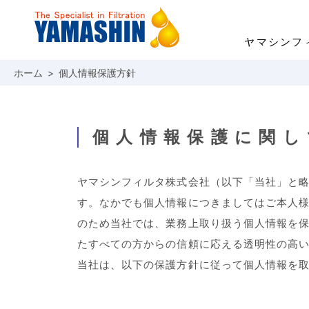
ヤマシンフ
個人情報保護方針
事業・製品
技術・開発
サステナビリティ
投資家情報
企業情報
採用情報
事業領域
「ろ材」の自社開発
トップメッセージ
経営方針
ごあいさつ
社長メッセージ
建機用フィルタ
ESG経営・マテリアリ
業績・財務
理念
職種紹介
ナノ技術「YAMASHIN N
個人情報保護に関し
環境への対応
よくあるご質問
財務報告に係る内部統制基本方針
女性活躍宣言
ICT/IoT
電子公告
コーポレ
ヤマシンフィルタ株式会社（以下「当社」と
す。なかでも個人情報につきましてはご本人
のため当社では、業務上取り扱う個人情報を
たすべての方からの信頼に応える透明性の高
当社は、以下の保護方針に従って個人情報を