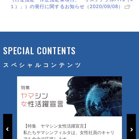
１）」）の発行に関するお知らせ（2020/09/08）
SPECIAL CONTENTS
スペシャルコンテンツ
【特集 ヤマシン女性活躍宣言】
「
私たちヤマシンフィルタは、女性社員のキャリ
ー
アを全力で応援します
好