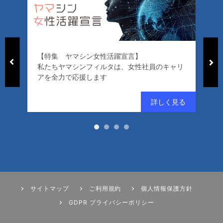
【特集 ヤマシン女性活躍宣言】
「
私たちヤマシンフィルタは、女性社員のキャリ
ー
アを全力で応援します
好
サイトマップ
ご利用規約
個人情報保護方針
GDPR プライバシーポリシー