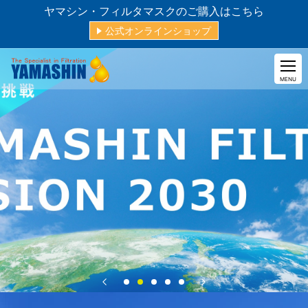
ヤマシン・フィルタマスクのご購入はこちら
公式オンラインショップ
CLOSE
MENU
持続可能な社会に、
「ろ過」の叡智と技術で貢献する
総合フィルタメーカー