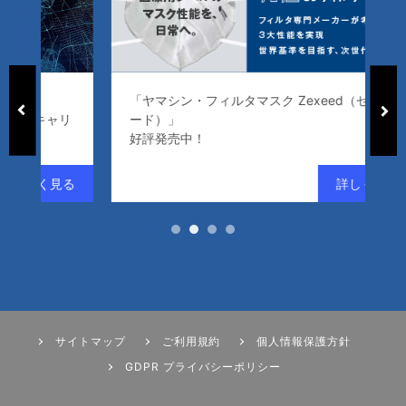
「ヤマシン・フィルタマスク Zexeed（ゼクシ
常
リ
ード）」
「
好評発売中！
サイトマップ
ご利用規約
個人情報保護方針
GDPR プライバシーポリシー