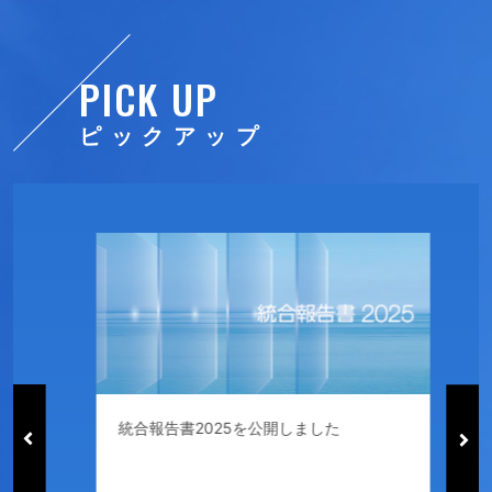
PICK UP
ピックアップ
統合報告書2025を公開しました
T
モ
よ