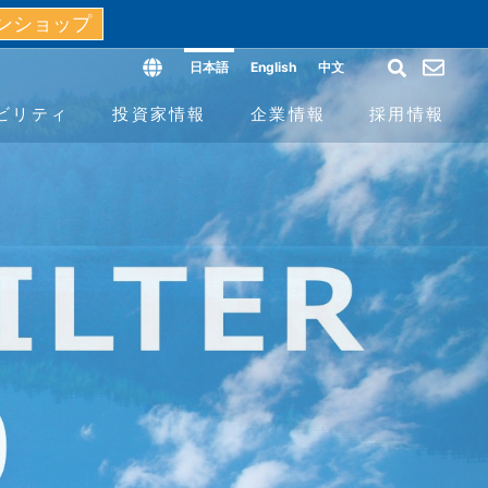
ンショップ
日本語
English
中文
ビリティ
投資家情報
企業情報
採用情報
フィールド
ス（G）
個人投資家の皆様へ
沿革と歴史
よくあるご質問
開発拠点と人材
報告書