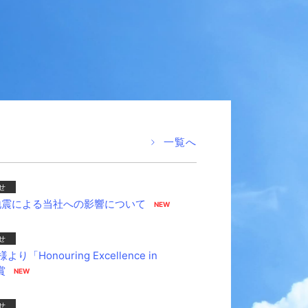
一覧へ
せ
る地震による当社への影響について
せ
onouring Excellence in
賞
せ