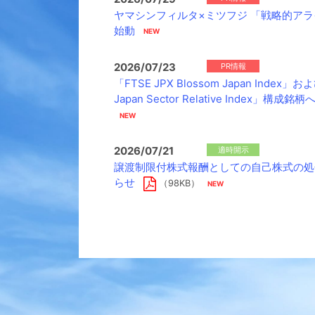
ヤマシンフィルタ×ミツフジ 「戦略的ア
始動
2026/07/23
PR情報
「FTSE JPX Blossom Japan Index」お
Japan Sector Relative Index」構成
2026/07/21
適時開示
譲渡制限付株式報酬としての自己株式の処
らせ
（98KB）