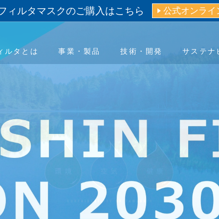
フィルタマスクのご購入はこちら
公式オンライ
ィルタとは
事業・製品
技術・開発
サステナ
ティ
ano Filter™」
エアフィルタ
IRライブラリー
基本情報
先輩紹介
環境（E）
医療用レベルのマスク開発
ヘルスケア
株式情報
役員一覧
新卒採用
社会（S）
IRカレンダー
組織図
キャリア採用
活躍する
ガバナン
ートカラー
免責事項
グローバルネットワーク
IR等に関するお問い合わせ