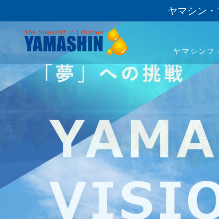
ヤマシン・
ヤマシンフ
事業・製品
技術・開発
サステナビリティ
投資家情報
企業情報
採用情報
事業領域
「ろ材」の自社開発
トップメッセージ
経営方針
ごあいさつ
社長メッセージ
建機用フィルタ
ESG経営・マテリアリ
業績・財務
理念
職種紹介
ナノ技術「YAMASHIN N
環境への対応
よくあるご質問
財務報告に係る内部統制基本方針
女性活躍宣言
ICT/IoT
電子公告
コーポレ