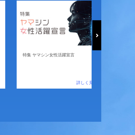
特集 ヤマシン女性活躍宣言
当社の紹介動画を