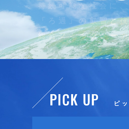
持続可能な社会に
「ろ過」の叡智と
総合フィルタメー
PICK UP
ピ