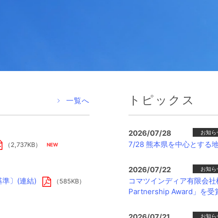
報
トピックス
一覧へ
2026/07/28
お知ら
7/28 熊本県を中心とす
（2,737KB）
2026/07/22
お知ら
コマツインディア有限会社様より「H
準〕(連結)
（585KB）
Partnership Award」を受
2026/07/21
お知ら