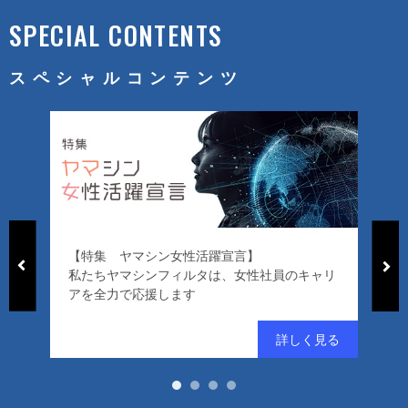
SPECIAL CONTENTS
スペシャルコンテンツ
【特集 ヤマシン女性活躍宣言】
「ヤマ
私たちヤマシンフィルタは、女性社員のキャリ
ード
アを全力で応援します
好評