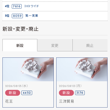
4位
7616
コロワイド
5位
8059
第一実業
新設・変更・廃止
新設
変更
廃止
2026/08/05（水）
2026/08/03（月）
4452
3176
新設
新設
花王
三洋貿易