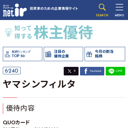
投資家のための
企業情報サイト
SEARCH
MENU
注目の
今月の割当
銘柄ランキング
TOP 50
優待企業
銘柄
6240
X
facebook
LINE
ヤマシンフィルタ
優待内容
QUOカード