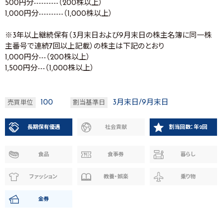
500円分----------（200株以上）
1,000円分----------（1,000株以上）
※3年以上継続保有（3月末日および9月末日の株主名簿に同一株
主番号で連続7回以上記載）の株主は下記のとおり
1,000円分---（200株以上）
1,500円分---（1,000株以上）
100
3月末日/9月末日
売買単位
割当基準日
長期保有優遇
社会貢献
割当回数：年2回
食品
食事券
暮らし
ファッション
教養・娯楽
乗り物
金券