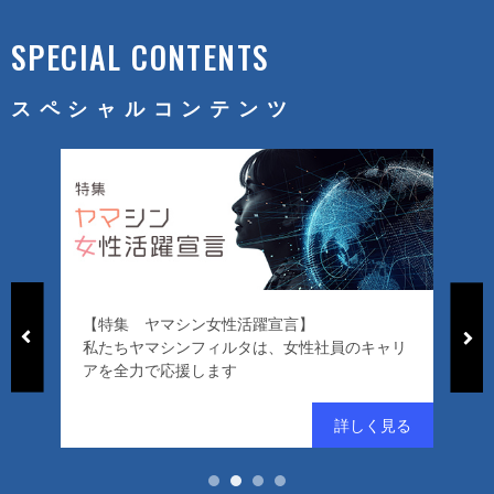
SPECIAL CONTENTS
スペシャルコンテンツ
【特集 ヤマシン女性活躍宣言】
「ヤマシン
私たちヤマシンフィルタは、女性社員のキャリ
ード）」
アを全力で応援します
好評発売