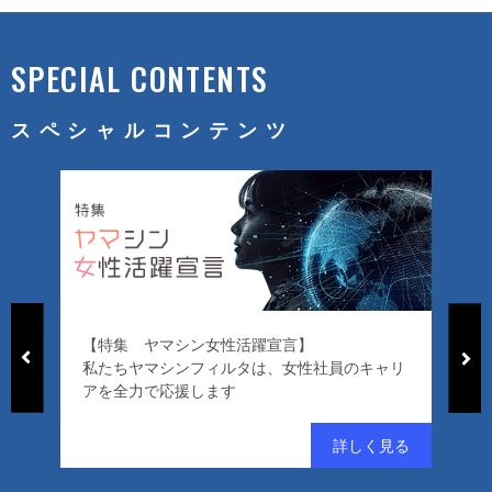
SPECIAL CONTENTS
スペシャルコンテンツ
【特集 ヤマシン女性活躍宣言】
「
私たちヤマシンフィルタは、女性社員のキャリ
ー
アを全力で応援します
好