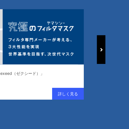
クシード）」
常識を変える、清浄度監視モニタ「