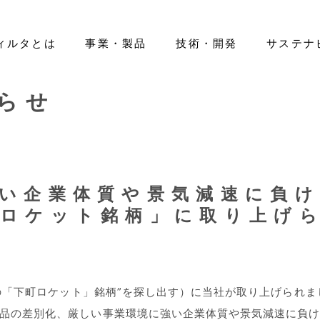
ィルタとは
事業・製品
技術・開発
サステナ
らせ
ティ
ano Filter™」
エアフィルタ
IRライブラリー
基本情報
先輩紹介
環境（E）
医療用レベルのマスク開発
ヘルスケア
株式情報
役員一覧
新卒採用
社会（S）
IRカレンダー
組織図
キャリア採用
活躍する
ガバナン
ートカラー
免責事項
グローバルネットワーク
IR等に関するお問い合わせ
い企業体質や景気減速に負
町ロケット銘柄」に取り上げ
”真の「下町ロケット」銘柄”を探し出す）に当社が取り上げられま
製品の差別化、厳しい事業環境に強い企業体質や景気減速に負