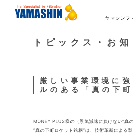
ヤマシンフ
トピックス・お知
事業・製品
技術・開発
サステナビリティ
投資家情報
企業情報
採用情報
事業領域
「ろ材」の自社開発
トップメッセージ
経営方針
ごあいさつ
社長メッセージ
建機用フィルタ
ESG経営・マテリアリ
業績・財務
理念
職種紹介
ナノ技術「YAMASHIN N
環境への対応
よくあるご質問
財務報告に係る内部統制基本方針
女性活躍宣言
ICT/IoT
電子公告
コーポレ
厳しい事業環境に強
ルのある「真の下
MONEY PLUS様の（景気減速に負けない
”真の下町ロケット銘柄”は、技術革新による