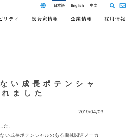
日本語
English
中文
ビリティ
投資家情報
企業情報
採用情報
フィールド
ス（G）
個人投資家の皆様へ
沿革と歴史
よくあるご質問
開発拠点と人材
報告書
けない成長ポテンシャ
られました
2019/04/03
した。
けない成長ポテンシャルのある機械関連メーカ