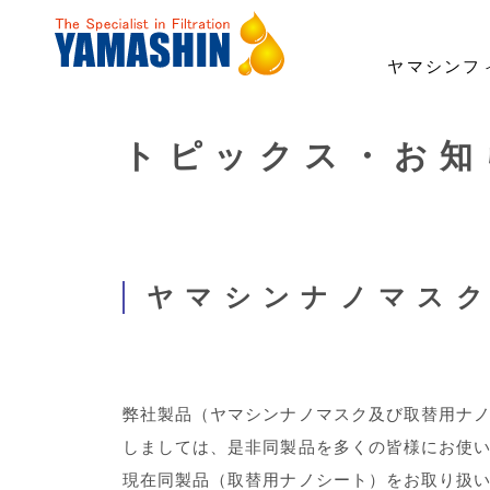
ヤマシンフ
トピックス・お知
事業・製品
技術・開発
サステナビリティ
投資家情報
企業情報
採用情報
事業領域
「ろ材」の自社開発
トップメッセージ
経営方針
ごあいさつ
社長メッセージ
建機用フィルタ
ESG経営・マテリアリ
業績・財務
理念
職種紹介
ナノ技術「YAMASHIN N
環境への対応
よくあるご質問
財務報告に係る内部統制基本方針
女性活躍宣言
ICT/IoT
電子公告
コーポレ
ヤマシンナノマス
弊社製品（ヤマシンナノマスク及び取替用ナノ
しましては、是非同製品を多くの皆様にお使
現在同製品（取替用ナノシート）をお取り扱