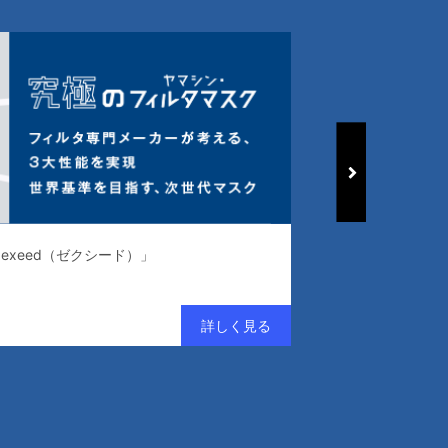
exeed（ゼクシード）」
常識を変える、清浄