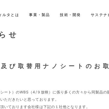
ィルタとは
事業・製品
技術・開発
サステナ
らせ
ティ
ano Filter™」
エアフィルタ
IRライブラリー
基本情報
先輩紹介
環境（E）
医療用レベルのマスク開発
ヘルスケア
株式情報
役員一覧
新卒採用
社会（S）
IRカレンダー
組織図
キャリア採用
活躍する
ガバナン
ートカラー
免責事項
グローバルネットワーク
IR等に関するお問い合わせ
ク及び取替用ナノシートのお
シート）のWBS（4/９放映）に係り多くの方々から同製品
いいただきたいと思っております。
い頂いております会社様は下記の１社他となります。