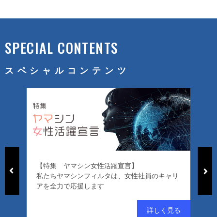
SPECIAL CONTENTS
スペシャルコンテンツ
【特集 ヤマシン女性活躍宣言】
「
私たちヤマシンフィルタは、女性社員のキャリ
ー
アを全力で応援します
好