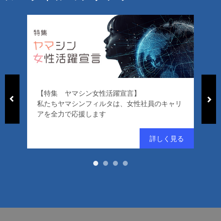
【特集 ヤマシン女性活躍宣言】
「
私たちヤマシンフィルタは、女性社員のキャリ
ー
アを全力で応援します
好