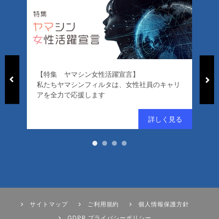
【特集 ヤマシン女性活躍宣言】
「ヤマシン・フ
私たちヤマシンフィルタは、女性社員のキャリ
ード）」
アを全力で応援します
好評発売中！
サイトマップ
ご利用規約
個人情報保護方針
GDPR プライバシーポリシー