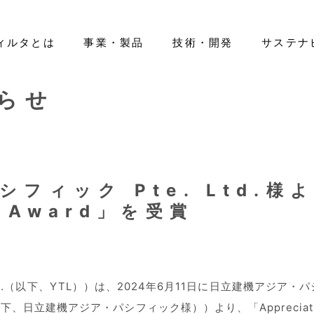
ィルタとは
事業・製品
技術・開発
サステナ
らせ
ティ
ano Filter™」
エアフィルタ
IRライブラリー
基本情報
先輩紹介
環境（E）
医療用レベルのマスク開発
ヘルスケア
株式情報
役員一覧
新卒採用
社会（S）
IRカレンダー
組織図
キャリア採用
活躍する
ガバナン
ートカラー
免責事項
グローバルネットワーク
IR等に関するお問い合わせ
フィック Pte. Ltd.様
n Award」を受賞
.（以下、YTL））は、2024年6月11日に日立建機アジア・パシフィック P
e. Ltd.様（以下、日立建機アジア・パシフィック様））より、「Apprec