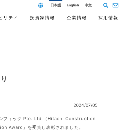
日本語
English
中文
ビリティ
投資家情報
企業情報
採用情報
フィールド
ス（G）
個人投資家の皆様へ
沿革と歴史
よくあるご質問
開発拠点と人材
報告書
より
2024/07/05
te. Ltd.（Hitachi Construction
iation Award」を受賞し表彰されました。