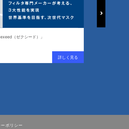
exeed（ゼクシード）」
常識を変える、清浄
シーポリシー