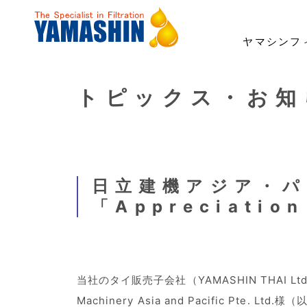
ヤマシンフ
トピックス・お知
事業・製品
技術・開発
サステナビリティ
投資家情報
企業情報
採用情報
事業領域
「ろ材」の自社開発
トップメッセージ
経営方針
ごあいさつ
社長メッセージ
建機用フィルタ
ESG経営・マテリアリ
業績・財務
理念
職種紹介
ナノ技術「YAMASHIN N
環境への対応
よくあるご質問
財務報告に係る内部統制基本方針
女性活躍宣言
ICT/IoT
電子公告
コーポレ
日立建機アジア・パシ
「Appreciatio
当社のタイ販売子会社（YAMASHIN THAI Ltd
Machinery Asia and Pacific Pt