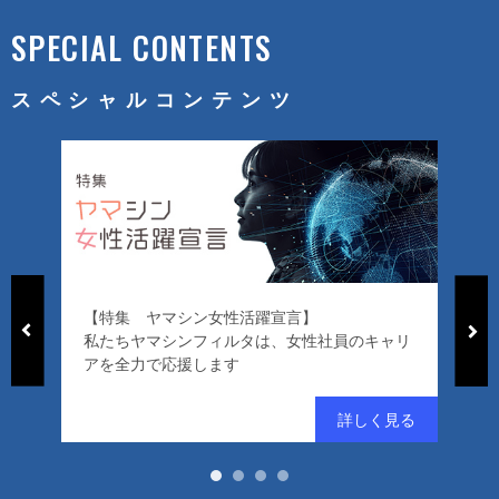
SPECIAL CONTENTS
スペシャルコンテンツ
【特集 ヤマシン女性活躍宣言】
「
私たちヤマシンフィルタは、女性社員のキャリ
ー
アを全力で応援します
好