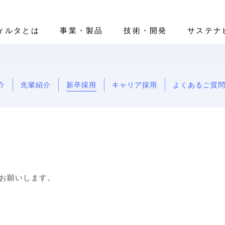
ィルタとは
事業・製品
技術・開発
サステナ
介
先輩紹介
新卒採用
キャリア採用
よくあるご質
ティ
ano Filter™」
エアフィルタ
IRライブラリー
基本情報
先輩紹介
環境（E）
医療用レベルのマスク開発
ヘルスケア
株式情報
役員一覧
新卒採用
社会（S）
IRカレンダー
組織図
キャリア採用
活躍する
ガバナン
ートカラー
免責事項
グローバルネットワーク
IR等に関するお問い合わせ
お願いします。