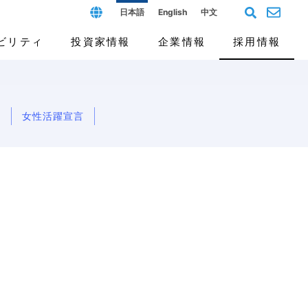
日本語
English
中文
ビリティ
投資家情報
企業情報
採用情報
問
女性活躍宣言
フィールド
ス（G）
個人投資家の皆様へ
沿革と歴史
よくあるご質問
開発拠点と人材
報告書