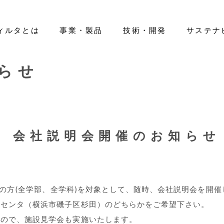
ィルタとは
事業・製品
技術・開発
サステナ
らせ
ティ
ano Filter™」
エアフィルタ
IRライブラリー
基本情報
先輩紹介
環境（E）
医療用レベルのマスク開発
ヘルスケア
株式情報
役員一覧
新卒採用
社会（S）
IRカレンダー
組織図
キャリア採用
活躍する
ガバナン
ートカラー
免責事項
グローバルネットワーク
IR等に関するお問い合わせ
用 会社説明会開催のお知らせ
込みの方(全学部、全学科)を対象として、随時、会社説明会を開
発センタ（横浜市磯子区杉田）のどちらかをご希望下さい。
すので、施設見学会も実施いたします。