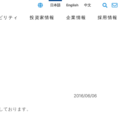
日本語
English
中文
ビリティ
投資家情報
企業情報
採用情報
フィールド
ス（G）
個人投資家の皆様へ
沿革と歴史
よくあるご質問
開発拠点と人材
報告書
2016/06/06
催しております。