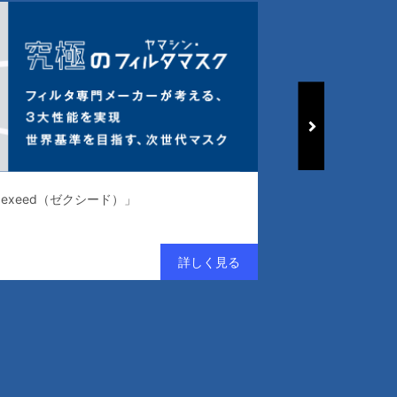
exeed（ゼクシード）」
常識を変える、清浄