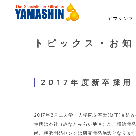
ヤマシンフ
トピックス・お知
事業・製品
技術・開発
サステナビリティ
投資家情報
企業情報
採用情報
事業領域
「ろ材」の自社開発
トップメッセージ
経営方針
ごあいさつ
社長メッセージ
建機用フィルタ
ESG経営・マテリアリ
業績・財務
理念
職種紹介
ナノ技術「YAMASHIN N
環境への対応
よくあるご質問
財務報告に係る内部統制基本方針
女性活躍宣言
ICT/IoT
電子公告
コーポレ
2017年度新卒採
2017年3月に大学・大学院を卒業(修了)見
場所は本社（みなとみらい地区）か、横浜開
尚、横浜開発センタは研究開発施設となりま