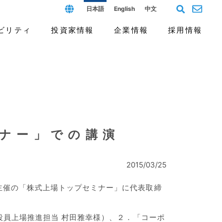
日本語
English
中文
ビリティ
投資家情報
企業情報
採用情報
フィールド
ス（G）
個人投資家の皆様へ
沿革と歴史
よくあるご質問
開発拠点と人材
報告書
ナー」での講演
2015/03/25
人主催の「株式上場トップセミナー」に代表取締
行役員上場推進担当 村田雅幸様）、２．「コーポ