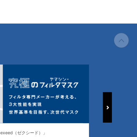
exeed（ゼクシード）」
常識を変える、清浄