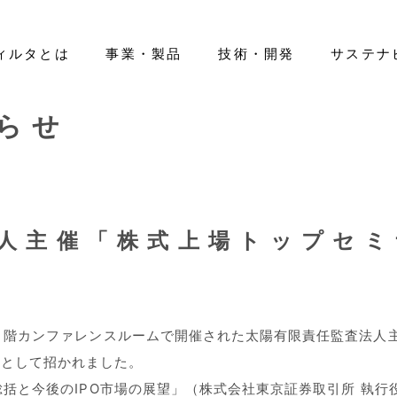
ィルタとは
事業・製品
技術・開発
サステナ
らせ
ティ
ano Filter™」
エアフィルタ
IRライブラリー
基本情報
先輩紹介
環境（E）
医療用レベルのマスク開発
ヘルスケア
株式情報
役員一覧
新卒採用
社会（S）
IRカレンダー
組織図
キャリア採用
活躍する
ガバナン
ートカラー
免責事項
グローバルネットワーク
IR等に関するお問い合わせ
人主催「株式上場トップセミ
ワー４階カンファレンスルームで開催された太陽有限責任監査法
師として招かれました。
の総括と今後のIPO市場の展望」（株式会社東京証券取引所 執