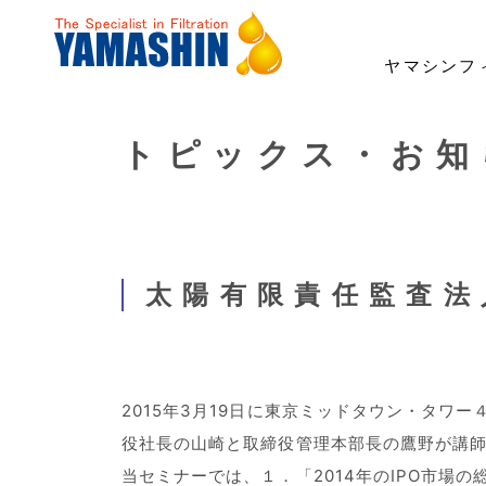
ヤマシンフ
トピックス・お知
事業・製品
技術・開発
サステナビリティ
投資家情報
企業情報
採用情報
事業領域
「ろ材」の自社開発
トップメッセージ
経営方針
ごあいさつ
社長メッセージ
建機用フィルタ
ESG経営・マテリアリ
業績・財務
理念
職種紹介
ナノ技術「YAMASHIN N
環境への対応
よくあるご質問
財務報告に係る内部統制基本方針
女性活躍宣言
ICT/IoT
電子公告
コーポレ
太陽有限責任監査法
2015年3月19日に東京ミッドタウン・タ
役社長の山崎と取締役管理本部長の鷹野が講
当セミナーでは、１．「2014年のIPO市場