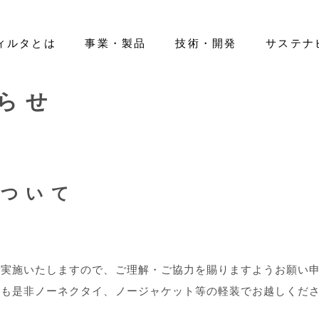
ィルタとは
事業・製品
技術・開発
サステナ
らせ
ティ
ano Filter™」
エアフィルタ
IRライブラリー
基本情報
先輩紹介
環境（E）
医療用レベルのマスク開発
ヘルスケア
株式情報
役員一覧
新卒採用
社会（S）
IRカレンダー
組織図
キャリア採用
活躍する
ガバナン
ートカラー
免責事項
グローバルネットワーク
IR等に関するお問い合わせ
について
を実施いたしますので、ご理解・ご協力を賜りますようお願い
ても是非ノーネクタイ、ノージャケット等の軽装でお越しくだ