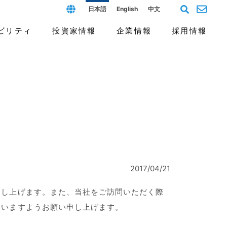
日本語
English
中文
ビリティ
投資家情報
企業情報
採用情報
フィールド
ス（G）
個人投資家の皆様へ
沿革と歴史
よくあるご質問
開発拠点と人材
報告書
2017/04/21
申し上げます。また、当社をご訪問いただく際
さいますようお願い申し上げます。