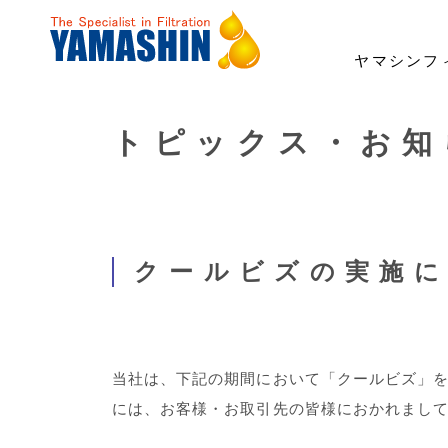
ヤマシンフ
トピックス・お知
事業・製品
技術・開発
サステナビリティ
投資家情報
企業情報
採用情報
事業領域
「ろ材」の自社開発
トップメッセージ
経営方針
ごあいさつ
社長メッセージ
建機用フィルタ
ESG経営・マテリアリ
業績・財務
理念
職種紹介
ナノ技術「YAMASHIN N
環境への対応
よくあるご質問
財務報告に係る内部統制基本方針
女性活躍宣言
ICT/IoT
電子公告
コーポレ
クールビズの実施
当社は、下記の期間において「クールビズ」
には、お客様・お取引先の皆様におかれまし