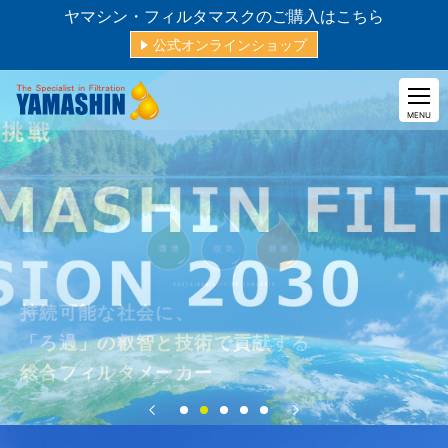
ヤマシン・フィルタマスクのご購入はこちら
公式オンラインショップ
CLOSE
MENU
持続可能な社会に、
「ろ過」の叡智と技術で貢献する
総合フィルタメーカー