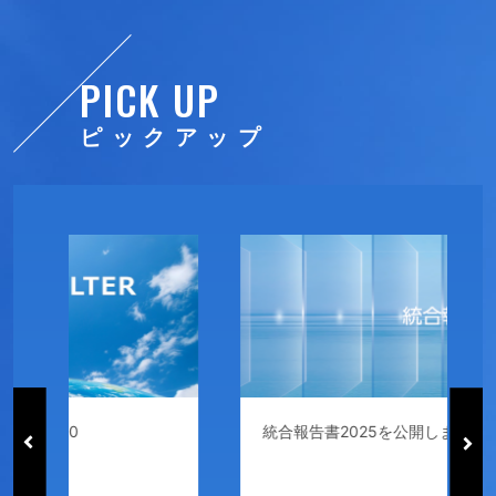
PICK UP
ピックアップ
統合報告書2025を公開しました
T